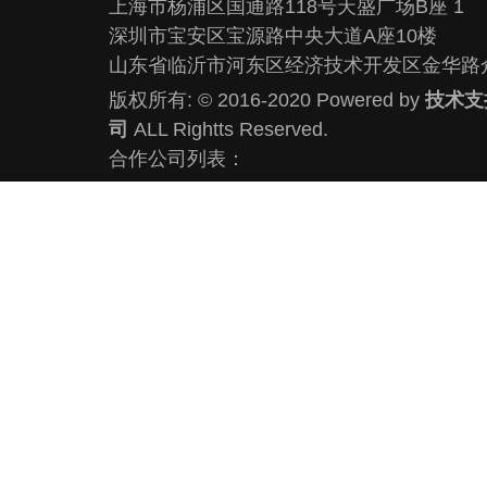
上海市杨浦区国通路118号天盛广场B座 1
深圳市宝安区宝源路中央大道A座10楼
山东省临沂市河东区经济技术开发区金华路
版权所有: © 2016-2020 Powered by
技术支
司
ALL Rightts Reserved.
合作公司列表：
业务范围：昆山网站建设,昆山网络公司,昆山
设计,昆山网络推广,昆山小程序开发