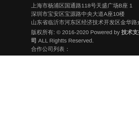
上海市杨浦区国通路118号天盛广场B座 1
深圳市宝安区宝源路中央大道A座10楼
山东省临沂市河东区经济技术开发区金华路
版权所有: © 2016-2020 Powered by
技术支
司
ALL Rightts Reserved.
合作公司列表：
业务范围：昆山网站建设,昆山网络公司,昆山
设计,昆山网络推广,昆山小程序开发